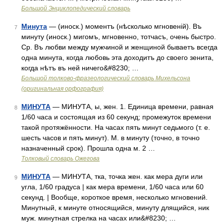
Большой Энциклопедический словарь
Минута
— (иноск.) моментъ (нѣсколько мгновеній). Въ
7
минуту (иноск.) мигомъ, мгновенно, тотчасъ, очень быстро.
Ср. Въ любви между мужчиной и женщиной бываетъ всегда
одна минута, когда любовь эта доходитъ до своего зенита,
когда нѣтъ въ ней ничего&#8230; …
Большой толково-фразеологический словарь Михельсона
(оригинальная орфография)
МИНУТА
— МИНУТА, ы, жен. 1. Единица времени, равная
8
1/60 часа и состоящая из 60 секунд; промежуток времени
такой протяжённости. На часах пять минут седьмого (т. е.
шесть часов и пять минут). М. в минуту (точно, в точно
назначенный срок). Прошла одна м. 2 …
Толковый словарь Ожегова
МИНУТА
— МИНУТА, тка, точка жен. как мера дуги или
9
угла, 1/60 градуса | как мера времени, 1/60 часа или 60
секунд. | Вообще, короткое время, несколько мгновений.
Минутный, к минуте относящийся, минуту длящийся, ник
муж. минутная стрелка на часах или&#8230; …