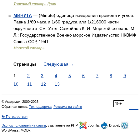
Толковый словарь Даля
МИНУТА
— (Minute) единица измерения времени и углов.
10
Равна 1/60 часа и 1/60 градуса или 1/216000 части
окружности. См. Угол. Самойлов К. И. Морской словарь. М.
Л.: Государственное Военно морское Издательство НКВМФ
Союза ССР, 1941 …
Морской словарь
Страницы
Следующая
→
1
2
3
4
5
6
7
8
9
10
11
12
13
© Академик, 2000-2026
18+
Обратная связь:
Техподдержка
,
Реклама на сайте
👣 Путешествия
Экспорт словарей на сайты
, сделанные на PHP,
Joomla,
Drupal,
WordPress, MODx.