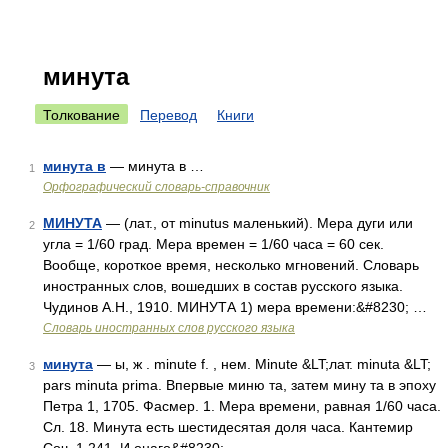
минута
Толкование
Перевод
Книги
минута в
— минута в …
1
Орфографический словарь-справочник
МИНУТА
— (лат., от minutus маленький). Мера дуги или
2
угла = 1/60 град. Мера времен = 1/60 часа = 60 сек.
Вообще, короткое время, несколько мгновений. Словарь
иностранных слов, вошедших в состав русского языка.
Чудинов А.Н., 1910. МИНУТА 1) мера времени:&#8230; …
Словарь иностранных слов русского языка
минута
— ы, ж . minute f. , нем. Minute &LT;лат. minuta &LT;
3
pars minuta prima. Впервые миню та, затем мину та в эпоху
Петра 1, 1705. Фасмер. 1. Мера времени, равная 1/60 часа.
Сл. 18. Минута есть шестидесятая доля часа. Кантемир