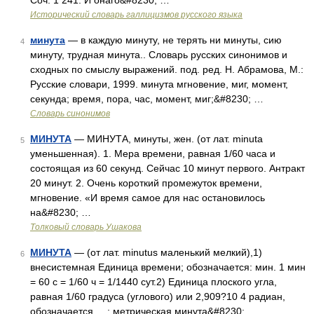
Соч. 1 241. И онаго&#8230; …
Исторический словарь галлицизмов русского языка
минута
— в каждую минуту, не терять ни минуты, сию
4
минуту, трудная минута.. Словарь русских синонимов и
сходных по смыслу выражений. под. ред. Н. Абрамова, М.:
Русские словари, 1999. минута мгновение, миг, момент,
секунда; время, пора, час, момент, миг;&#8230; …
Словарь синонимов
МИНУТА
— МИНУТА, минуты, жен. (от лат. minuta
5
уменьшенная). 1. Мера времени, равная 1/60 часа и
состоящая из 60 секунд. Сейчас 10 минут первого. Антракт
20 минут. 2. Очень короткий промежуток времени,
мгновение. «И время самое для нас остановилось
на&#8230; …
Толковый словарь Ушакова
МИНУТА
— (от лат. minutus маленький мелкий),1)
6
внесистемная Единица времени; обозначается: мин. 1 мин
= 60 с = 1/60 ч = 1/1440 сут.2) Единица плоского угла,
равная 1/60 градуса (углового) или 2,909?10 4 радиан,
обозначается ... ; метрическая минута&#8230; …